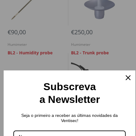
€90,00
€250,00
Humimeter
Humimeter
BL2 - Humidity probe
BL2 - Trunk probe
Subscreva
a Newsletter
Seja o primeiro a receber as últimas novidades da
Ventisec!
€495,00
€390,00